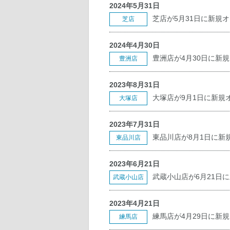
2024年5月31日
芝店が5月31日に新規
芝店
2024年4月30日
豊洲店が4月30日に新
豊洲店
2023年8月31日
大塚店が9月1日に新規
大塚店
2023年7月31日
東品川店が8月1日に新
東品川店
2023年6月21日
武蔵小山店が6月21日
武蔵小山店
2023年4月21日
練馬店が4月29日に新
練馬店