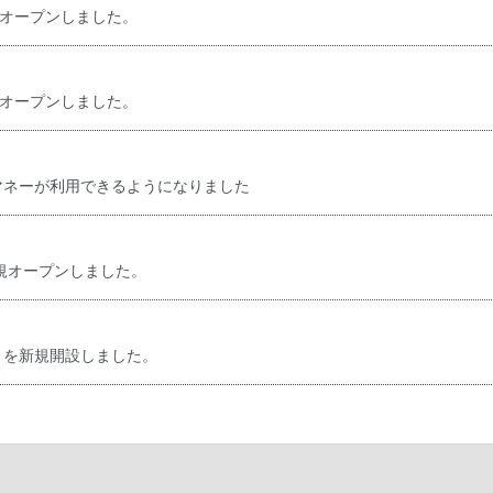
規オープンしました。
規オープンしました。
マネーが利用できるようになりました
新規オープンしました。
トを新規開設しました。