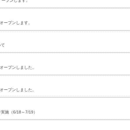
オープンします。
規オープンします。
いて
規オープンしました。
規オープンしました。
施（6/18～7/19）