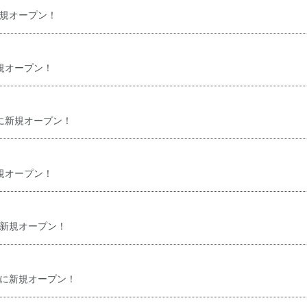
新規オープン！
新規オープン！
日に新規オープン！
新規オープン！
に新規オープン！
日に新規オープン！