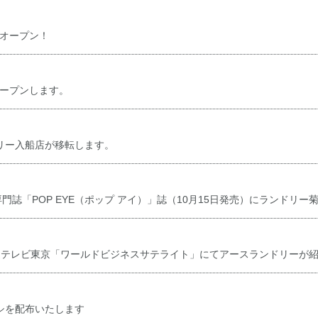
規オープン！
オープンします。
ドリー入船店が移転します。
門誌「POP EYE（ポップ アイ）」誌（10月15日発売）にランドリー
放送テレビ東京「ワールドビジネスサテライト」にてアースランドリーが
ラシを配布いたします